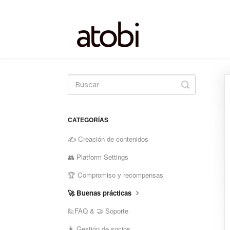
Alternar
la
búsqueda
CATEGORÍAS
✍️ Creación de contenidos
👥 Platform Settings
🏆 Compromiso y recompensas
🚀 Buenas prácticas
🙋FAQ & 🤝 Soporte
👩 Gestión de socios