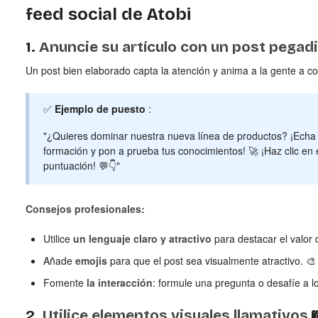
feed social de Atobi
1.
Anuncie su artículo con un post pegad
Un post bien elaborado capta la atención y anima a la gente a con
✅
Ejemplo de puesto
:
"¿Quieres dominar nuestra nueva línea de productos? ¡Echa u
formación y pon a prueba tus conocimientos! 🚀 ¡Haz clic en 
puntuación! 💬👇"
Consejos profesionales:
Utilice
un lenguaje claro y atractivo
para destacar el valor d
Añade
emojis
para que el post sea visualmente atractivo. 🎨
Fomente
la interacción
: formule una pregunta o desafíe a l
2.
Utilice elementos visuales llamativos
